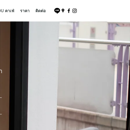
U คาเฟ่
ราคา
ติดต่อ
า