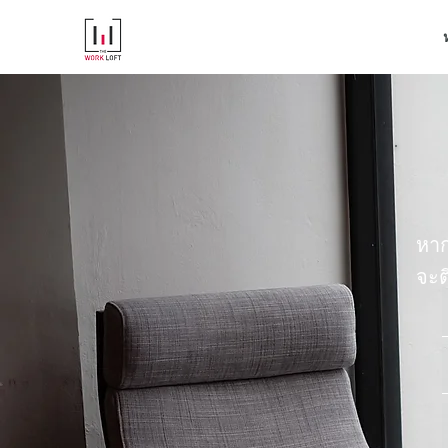
หาก
จะต